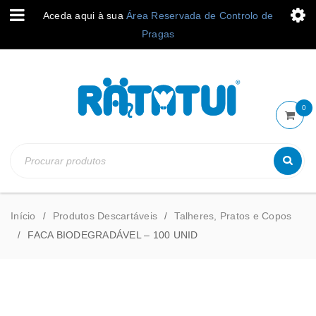
Aceda aqui à sua
Área Reservada de Controlo de
Pragas
0
Início
Produtos Descartáveis
Talheres, Pratos e Copos
/
/
FACA BIODEGRADÁVEL – 100 UNID
/