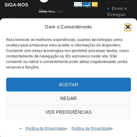
SIGA-NOS
Envio e
Entregas
Gerir o Consentimento
Trocas e
Devoluções
Para fornecer as melhores experiências, usamos tecnologias como
Política
cookies para armazenar e/ou aceder a informações do dispositivo.
Consentir com essas tecnologias nos permitirá processar dados, como
de
comportamento de navegação ou IDs exclusivos neste site. Não
Privacidade
consentir ou retirar o consentimento pode afetar negativamante certos
recursos e funções.
Política
da
Qualidade e
ACEITAR
Ambiente
NEGAR
VER PREFERÊNCIAS
Política de Privacidade
Política de Privacidade
© 2021 RATATUI | All Rights Reserved – Direitos Reservados |