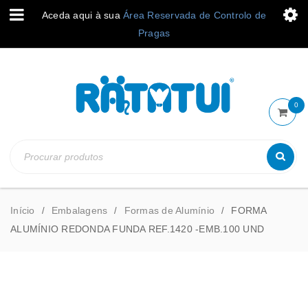
Aceda aqui à sua
Área Reservada de Controlo de
Pragas
0
Início
Embalagens
Formas de Alumínio
FORMA
/
/
/
ALUMÍNIO REDONDA FUNDA REF.1420 -EMB.100 UND