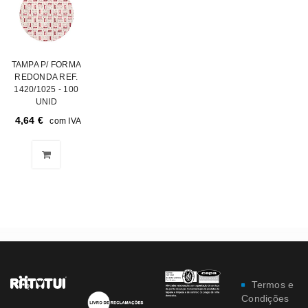
TAMPA P/ FORMA
REDONDA REF.
1420/1025 - 100
UNID
4,64
€
com IVA
Termos e
Condições