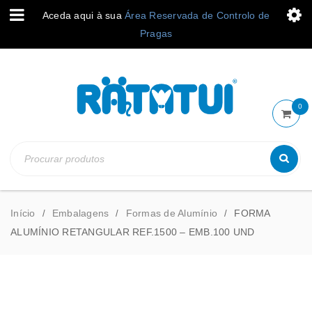
Aceda aqui à sua
Área Reservada de Controlo de
Pragas
0
Início
Embalagens
Formas de Alumínio
FORMA
/
/
/
ALUMÍNIO RETANGULAR REF.1500 – EMB.100 UND