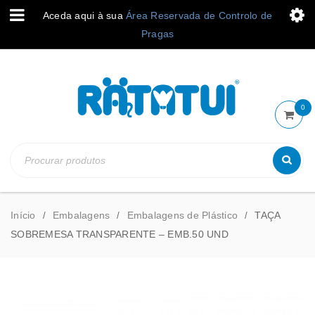
Aceda aqui à sua
Área Reservada de Controlo de
Pragas
0
Início
Embalagens
Embalagens de Plástico
TAÇA
/
/
/
SOBREMESA TRANSPARENTE – EMB.50 UND