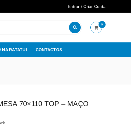
Entrar
/
Criar Conta
0
 NA RATATUI
CONTACTOS
MESA 70×110 TOP – MAÇO
ock