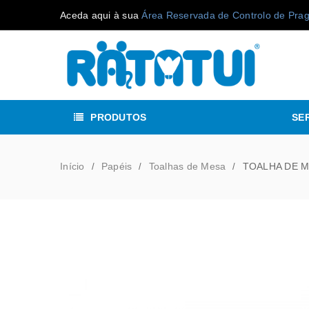
Aceda aqui à sua
Área Reservada de Controlo de Pra
PRODUTOS
SE
Início
Papéis
Toalhas de Mesa
TOALHA DE M
/
/
/