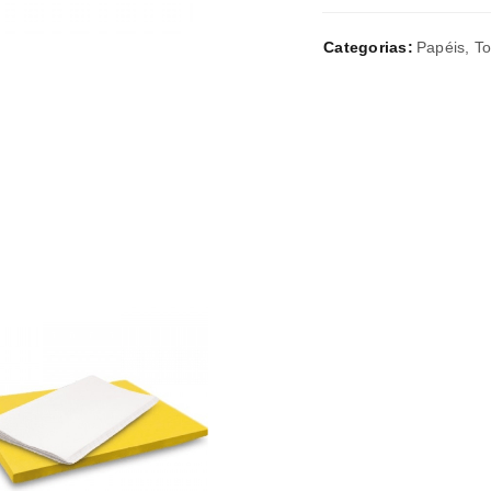
Categorias:
Papéis
,
To
A ligação para definir uma nov
endereço de email.
Verifique a nossa
política de p
Manter sessão
REGISTAR NOVA CONTA