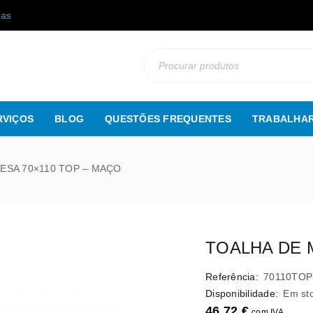
gas
RVIÇOS
BLOG
QUESTÕES FREQUENTES
TRABALHAR
ESA 70×110 TOP – MAÇO
TOALHA DE 
Referência:
70110TOP
Disponibilidade:
Em st
46,72
€
com IVA