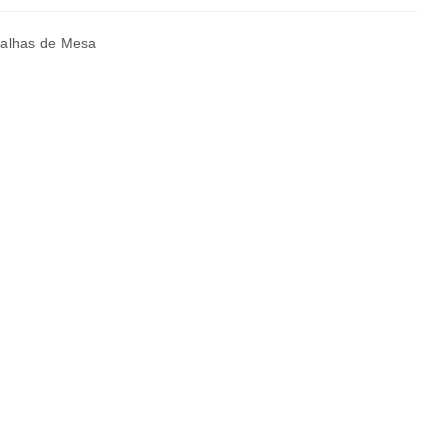
alhas de Mesa
a senha será enviada para o seu
rivacidade
.