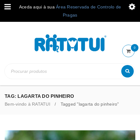
Aceda aqui à sua
Área Reservada de Controlo de
Pragas
0
TAG: LAGARTA DO PINHEIRO
Bem-vindo à RATATUI
Tagged "lagarta do pinheiro"
/