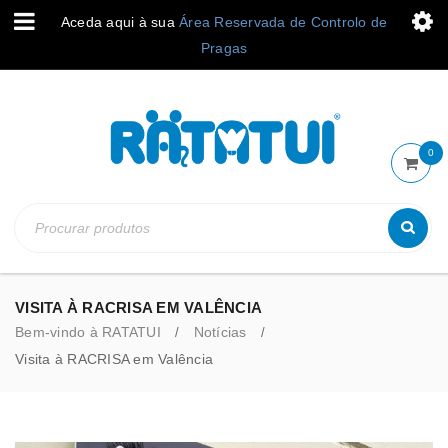
Aceda aqui à sua
Área Reservada de Controlo de
Pragas
0
VISITA À RACRISA EM VALÊNCIA
Bem-vindo à RATATUI
Notícias
/
/
Visita à RACRISA em Valência