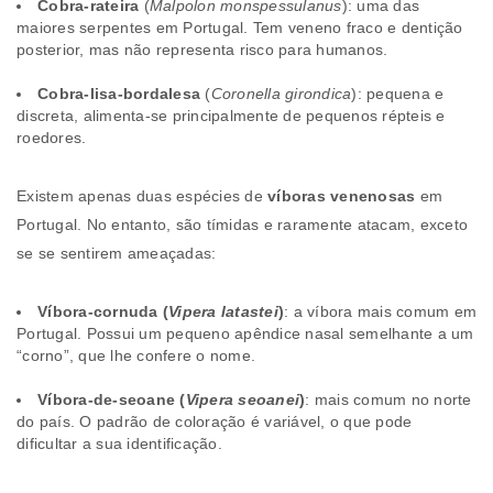
Cobra-rateira
(
Malpolon monspessulanus
): uma das
maiores serpentes em Portugal. Tem veneno fraco e dentição
posterior, mas não representa risco para humanos.
Cobra-lisa-bordalesa
(
Coronella girondica
): pequena e
discreta, alimenta-se principalmente de pequenos répteis e
roedores.
Existem apenas duas espécies de
víboras venenosas
em
Portugal. No entanto, são tímidas e raramente atacam, exceto
se se sentirem ameaçadas:
Víbora-cornuda (
Vipera latastei
)
: a víbora mais comum em
Portugal. Possui um pequeno apêndice nasal semelhante a um
“corno”, que lhe confere o nome.
Víbora-de-seoane (
Vipera seoanei
)
: mais comum no norte
do país. O padrão de coloração é variável, o que pode
dificultar a sua identificação.