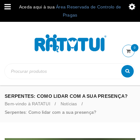
Aceda aqui à sua
Área Reservada de Controlo de
Pragas
0
SERPENTES: COMO LIDAR COM A SUA PRESENÇA?
Bem-vindo à RATATUI
Notícias
/
/
Serpentes: Como lidar com a sua presença?