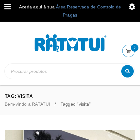
Aceda aqui à sua
Área Reservada de Controlo de
Pragas
0
TAG: VISITA
Bem-vindo à RATATUI
Tagged "visita"
/