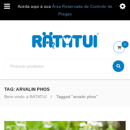
Aceda aqui à sua
Área Reservada de Controlo de
Pragas
0
TAG: ARVALIN PHOS
Bem-vindo à RATATUI
Tagged "arvalin phos"
/