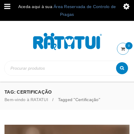
Aceda aqui à sua
Área Reservada de Controlo de
Pragas
0
TAG: CERTIFICAÇÃO
Bem-vindo à RATATUI
Tagged "Certificação"
/