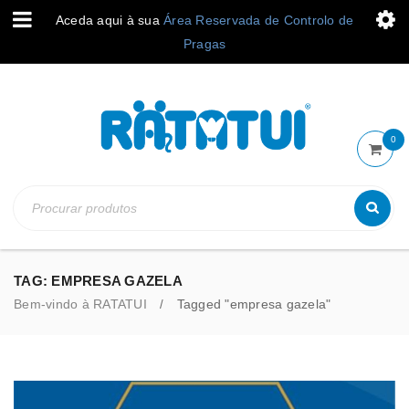
Aceda aqui à sua
Área Reservada de Controlo de
Pragas
0
TAG: EMPRESA GAZELA
Bem-vindo à RATATUI
Tagged "empresa gazela"
/