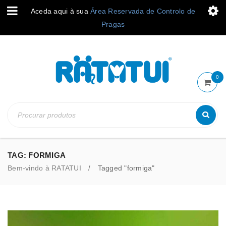
Aceda aqui à sua
Área Reservada de Controlo de
Pragas
0
TAG: FORMIGA
Bem-vindo à RATATUI
Tagged "formiga"
/