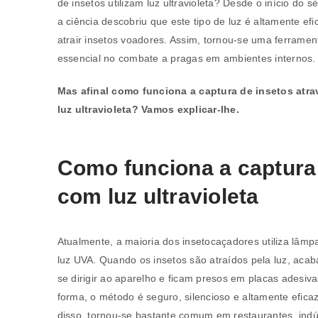
de insetos utilizam luz ultravioleta? Desde o início do s
a ciência descobriu que este tipo de luz é altamente efi
atrair insetos voadores. Assim, tornou-se uma ferramen
essencial no combate a pragas em ambientes internos.
Mas afinal como funciona a captura de insetos atra
luz ultravioleta? Vamos explicar-lhe.
Como funciona a captura
com luz ultravioleta
Atualmente, a maioria dos insetocaçadores utiliza lâm
luz UVA. Quando os insetos são atraídos pela luz, aca
se dirigir ao aparelho e ficam presos em placas adesiva
forma, o método é seguro, silencioso e altamente efica
disso, tornou-se bastante comum em restaurantes, indú