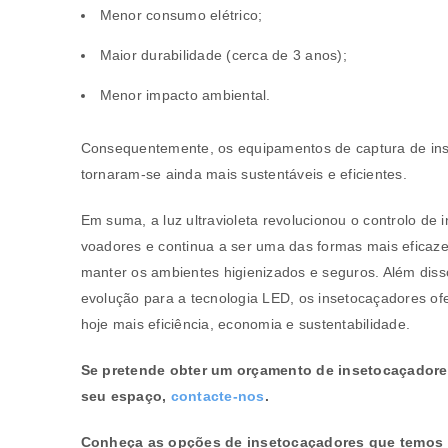
Menor consumo elétrico;
Verifique a nossa
política de p
Maior durabilidade (cerca de 3 anos);
Manter sessão
Menor impacto ambiental.
REGISTAR NOVA CONTA
Consequentemente, os equipamentos de captura de in
tornaram-se ainda mais sustentáveis e eficientes.
Em suma, a luz ultravioleta revolucionou o controlo de 
voadores e continua a ser uma das formas mais eficaz
manter os ambientes higienizados e seguros. Além diss
evolução para a tecnologia LED, os insetocaçadores o
hoje mais eficiência, economia e sustentabilidade.
Se pretende obter um orçamento de insetocaçadore
seu espaço,
contacte-nos
.
Conheça as opções de insetocaçadores que temos