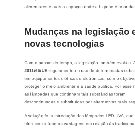
alimentares e outros espaços onde a higiene é priorida
Mudanças na legislação 
novas tecnologias
REGISTAR NOVA CONTA
Com o passar do tempo, a legislação também evoluiu. 
2011/65/UE
regulamentou o uso de determinadas subst
Endereço de email
*
em equipamentos elétricos e eletrónicos, com o objetiv
proteger o meio ambiente e a saúde pública. Por esse 
as lâmpadas que continham tais substâncias foram
descontinuadas e substituídas por alternativas mais se
A ligação para definir uma nov
endereço de email.
A solução foi a introdução das lâmpadas LED UVA, que
oferecem inúmeras vantagens em relação às tradicionai