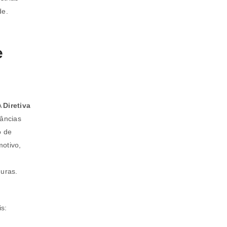
de.
e
A
Diretiva
âncias
o de
motivo,
guras.
a senha será enviada para o seu
s: