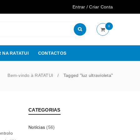
Entrar
/
Criar Conta
0
 NA RATATUI
CONTACTOS
Bem-vindo à RATATUI
Tagged "luz ultravioleta"
/
CATEGORIAS
Notícias
(56)
ontrolo