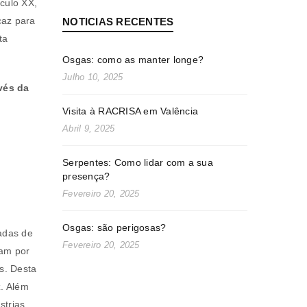
éculo XX,
caz para
NOTICIAS RECENTES
ta
Osgas: como as manter longe?
Julho 10, 2025
vés da
Visita à RACRISA em Valência
Abril 9, 2025
Serpentes: Como lidar com a sua
presença?
Fevereiro 20, 2025
Osgas: são perigosas?
padas de
Fevereiro 20, 2025
bam por
s. Desta
z. Além
strias