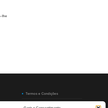
-lhe
Termos e Condições
Envio e Entregas
Gerir o Consentimento