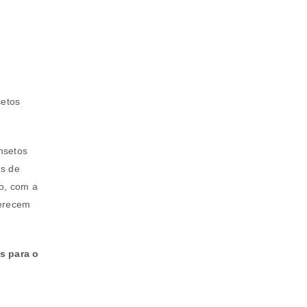
rivacidade
.
setos
insetos
es de
o, com a
ferecem
s para o