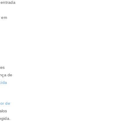
 entrada
s em
tes
ença de
cida
sor de
alos
egida.