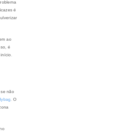
problema
ficazes é
ulverizar
rem ao
a senha será enviada para o seu
sso, é
início.
rivacidade
.
 se não
lybag
. O
 zona
 no