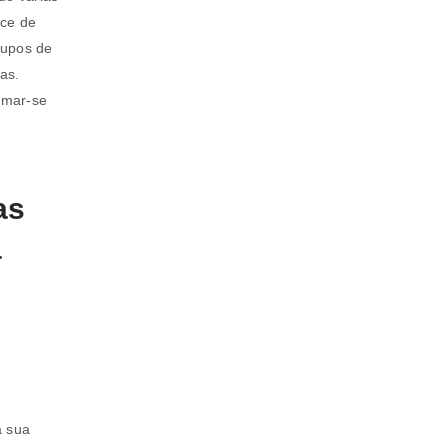
ece de
rupos de
as.
rmar-se
as
a
a sua