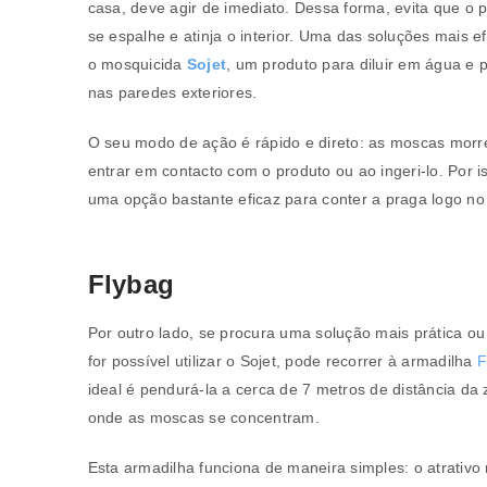
casa, deve agir de imediato. Dessa forma, evita que o 
se espalhe e atinja o interior. Uma das soluções mais e
Endereço de email
*
o mosquicida
Sojet
, um produto para diluir em água e p
nas paredes exteriores.
O seu modo de ação é rápido e direto: as moscas mor
A ligação para definir uma nov
entrar em contacto com o produto ou ao ingeri-lo. Por i
endereço de email.
uma opção bastante eficaz para conter a praga logo no 
Flybag
Verifique a nossa
política de p
Por outro lado, se procura uma solução mais prática ou
Manter sessão
for possível utilizar o Sojet, pode recorrer à armadilha
F
REGISTAR NOVA CONTA
ideal é pendurá-la a cerca de 7 metros de distância da
onde as moscas se concentram.
Esta armadilha funciona de maneira simples: o atrativo