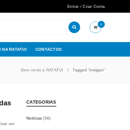
Entrar
/
Criar Conta
0
 NA RATATUI
CONTACTOS
Bem-vindo à RATATUI
Tagged "melgas"
/
das
CATEGORIAS
Notícias
(56)
ficar um