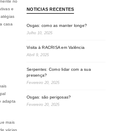
lmente no
tivas e
NOTICIAS RECENTES
ratégias
ua casa
Osgas: como as manter longe?
Julho 10, 2025
Visita à RACRISA em Valência
Abril 9, 2025
Serpentes: Como lidar com a sua
presença?
Fevereiro 20, 2025
mais
pal
Osgas: são perigosas?
e adapta
Fevereiro 20, 2025
ue mais
de várias