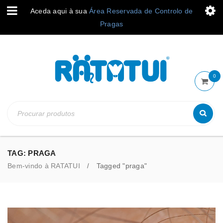
Aceda aqui à sua
Área Reservada de Controlo de
Pragas
0
TAG: PRAGA
Bem-vindo à RATATUI
Tagged "praga"
/