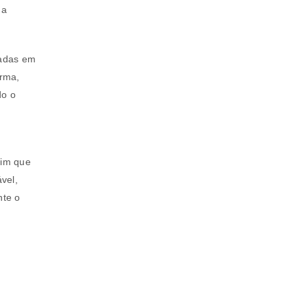
 a
nadas em
orma,
do o
sim que
vel,
nte o