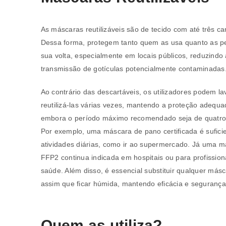
As máscaras reutilizáveis são de tecido com até três c
REGISTAR NOVA CONTA
Dessa forma, protegem tanto quem as usa quanto as p
sua volta, especialmente em locais públicos, reduzindo 
Endereço de email
*
transmissão de gotículas potencialmente contaminadas
Ao contrário das descartáveis, os utilizadores podem la
reutilizá-las várias vezes, mantendo a proteção adequa
A ligação para definir uma nov
embora o período máximo recomendado seja de quatro
endereço de email.
Por exemplo, uma máscara de pano certificada é sufici
atividades diárias, como ir ao supermercado. Já uma 
FFP2 continua indicada em hospitais ou para profission
saúde. Além disso, é essencial substituir qualquer más
assim que ficar húmida, mantendo eficácia e segurança
Verifique a nossa
política de p
Manter sessão
REGISTAR NOVA CONTA
Quem as utiliza?