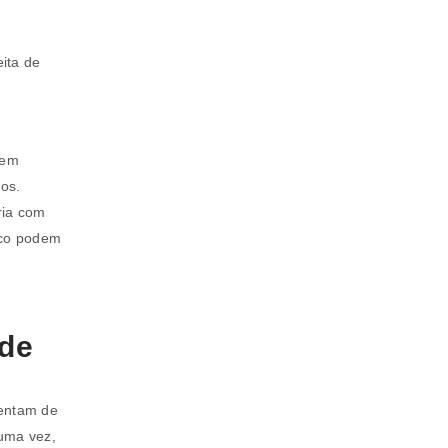
ita de
uem
cos.
ria com
sco podem
ade
sentam de
 uma vez,