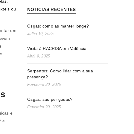
elas,
xteis ou
NOTICIAS RECENTES
Osgas: como as manter longe?
entar um
Julho 10, 2025
devem
e
Visita à RACRISA em Valência
 e
Abril 9, 2025
Serpentes: Como lidar com a sua
presença?
Fevereiro 20, 2025
is
Osgas: são perigosas?
Fevereiro 20, 2025
icas e
2 e