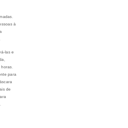
amadas.
essoas à
a
.
vá-las e
da,
a senha será enviada para o seu
 horas.
ente para
máscara
ais de
cara
.
rivacidade
.