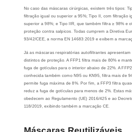
No caso das máscaras cirúrgicas, existem três tipos: Ti
filtração igual ou superior a 95%; Tipo II, com filtração i
superior a 98%; e Tipo IIR, que também filtra ≥ 98% e o
proteção contra salpicos. Todas cumprem a Diretiva Eur
93/42/CEE, a norma EN 14683:2019 e exibem a marcaç
Já as máscaras respiratórias autofiltrantes apresentam 
distintos de proteção. A FFP1 filtra mais de 80% e man
fuga de gotículas para o interior abaixo de 22%. A FFP2
conhecida também como N95 ou KN95, filtra mais de 9
permite fuga máxima de 8%. Por fim, a FFP3 filtra qua
reduz a fuga de gotículas para menos de 2%. Estas má
obedecem ao Regulamento (UE) 2016/425 e ao Decreto
118/2019, exibindo também a marcação CE.
Máscaras Reutilizáveis