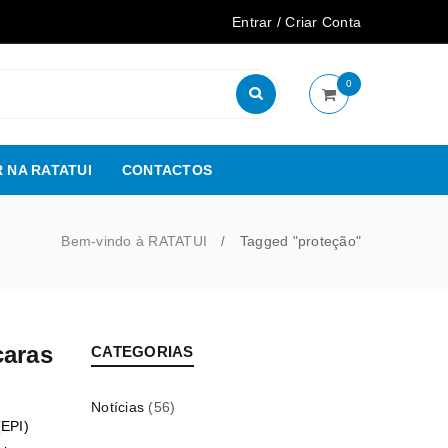
Entrar
/
Criar Conta
0
 NA RATATUI
CONTACTOS
Bem-vindo à RATATUI
Tagged "proteção"
/
caras
CATEGORIAS
Notícias
(56)
(EPI)