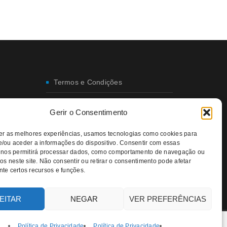
Termos e Condições
Envio e Entregas
Gerir o Consentimento
Trocas e Devoluções
er as melhores experiências, usamos tecnologias como cookies para
/ou aceder a informações do dispositivo. Consentir com essas
Política de Privacidade
 nos permitirá processar dados, como comportamento de navegação ou
os neste site. Não consentir ou retirar o consentimento pode afetar
Política da Qualidade e Ambiente
te certos recursos e funções.
EITAR
NEGAR
VER PREFERÊNCIAS
Política de Privacidade
Política de Privacidade