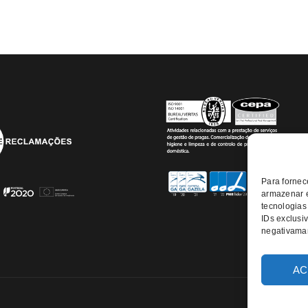
Para fornec
armazenar e
tecnologias
IDs exclusiv
negativaman
AC