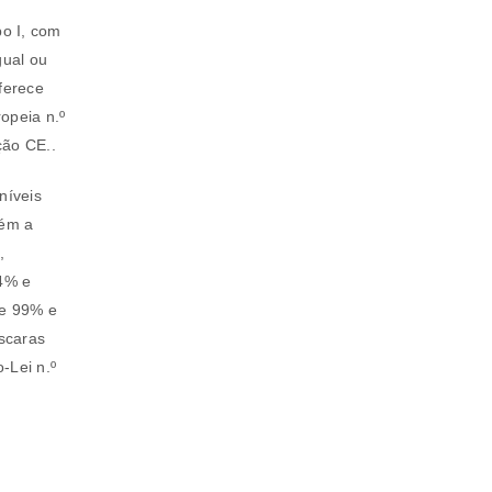
po I, com
gual ou
ferece
opeia n.º
ão CE..
níveis
tém a
,
4% e
se 99% e
scaras
-Lei n.º