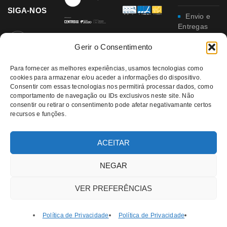
SIGA-NOS
Envio e
Entregas
Gerir o Consentimento
Trocas e
Devoluções
Para fornecer as melhores experiências, usamos tecnologias como
Política
cookies para armazenar e/ou aceder a informações do dispositivo.
Consentir com essas tecnologias nos permitirá processar dados, como
de
comportamento de navegação ou IDs exclusivos neste site. Não
Privacidade
consentir ou retirar o consentimento pode afetar negativamante certos
recursos e funções.
Política
da
Qualidade e
ACEITAR
Ambiente
NEGAR
VER PREFERÊNCIAS
Política de Privacidade
Política de Privacidade
© 2021 RATATUI | All Rights Reserved – Direitos Reservados |