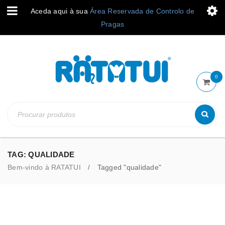
Aceda aqui à sua
Área Reservada de Controlo de
Pragas
0
TAG: QUALIDADE
Bem-vindo à RATATUI
Tagged "qualidade"
/