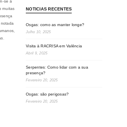
am-se à
o muitas
NOTICIAS RECENTES
resença
 notada
Osgas: como as manter longe?
humanos,
Julho 10, 2025
as.
Visita à RACRISA em Valência
Abril 9, 2025
a senha será enviada para o seu
Serpentes: Como lidar com a sua
presença?
Fevereiro 20, 2025
Osgas: são perigosas?
rivacidade
.
Fevereiro 20, 2025