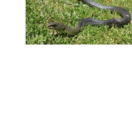
INICIAR SESSÃO
Nome de utilizador ou email
*
Senha
*
INICIAR SESSÃO
PERDEU A SUA SENHA?