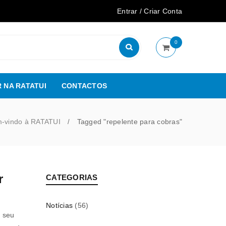
Entrar
/
Criar Conta
0
 NA RATATUI
CONTACTOS
-vindo à RATATUI
Tagged "repelente para cobras"
/
r
CATEGORIAS
Notícias
(56)
 seu