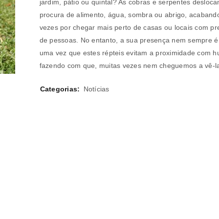
jardim, pátio ou quintal? As cobras e serpentes desloc
procura de alimento, água, sombra ou abrigo, acaband
REGISTAR NOVA CONTA
vezes por chegar mais perto de casas ou locais com p
de pessoas. No entanto, a sua presença nem sempre é
Endereço de email
*
uma vez que estes répteis evitam a proximidade com 
fazendo com que, muitas vezes nem cheguemos a vê-l
Categorias:
Notícias
A ligação para definir uma nov
endereço de email.
Verifique a nossa
política de p
Manter sessão
REGISTAR NOVA CONTA