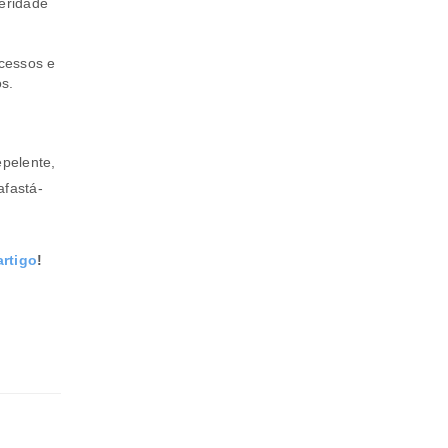
eridade
cessos e
s.
rivacidade
.
pelente,
afastá-
artigo
!