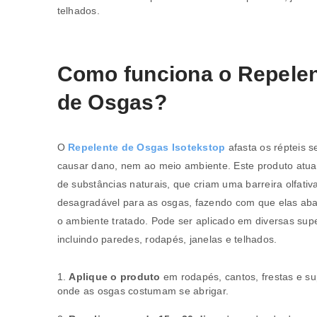
telhados.
Como funciona o Repele
de Osgas?
O
Repelente de Osgas Isotekstop
afasta os répteis s
causar dano, nem ao meio ambiente. Este produto atua
de substâncias naturais, que criam uma barreira olfativ
REGISTAR NOVA CONTA
desagradável para as osgas, fazendo com que elas a
o ambiente tratado. Pode ser aplicado em diversas supe
Endereço de email
*
incluindo paredes, rodapés, janelas e telhados.
Aplique o produto
em rodapés, cantos, frestas e su
onde as osgas costumam se abrigar.
A ligação para definir uma nov