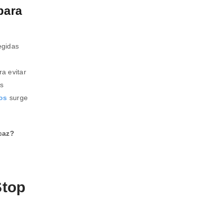
para
egidas
a evitar
is
os
surge
caz?
Stop