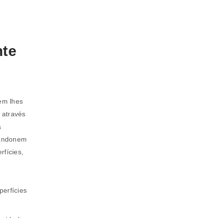
nte
em lhes
 através
a
bandonem
rfícies,
perfícies
a senha será enviada para o seu