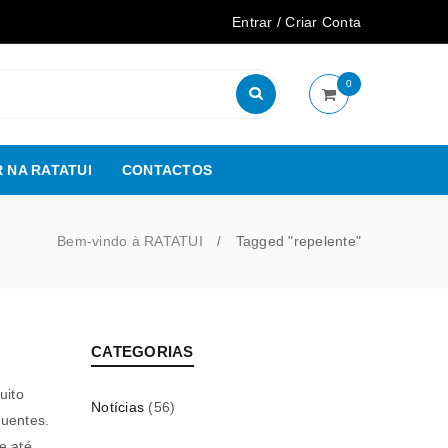
Entrar
/
Criar Conta
0
 NA RATATUI
CONTACTOS
Bem-vindo à RATATUI
Tagged "repelente"
/
CATEGORIAS
uito
Notícias
(56)
uentes.
e até