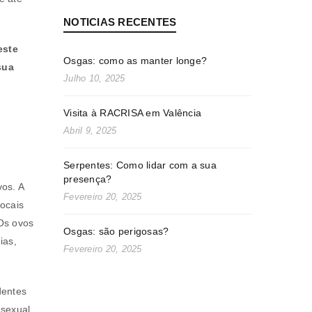
NOTICIAS RECENTES
este
Osgas: como as manter longe?
sua
Julho 10, 2025
Visita à RACRISA em Valência
Abril 9, 2025
Serpentes: Como lidar com a sua
presença?
os. A
Fevereiro 20, 2025
ocais
Os ovos
Osgas: são perigosas?
ias,
Fevereiro 20, 2025
dentes
 sexual