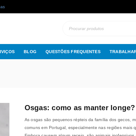
gas
RVIÇOS
BLOG
QUESTÕES FREQUENTES
TRABALHAR
Osgas: como as manter longe?
As osgas são pequenos répteis da família dos gecos, m
comuns em Portugal, especialmente nas regiões mais q
Embora causem algum receio, são animais inofensivos 