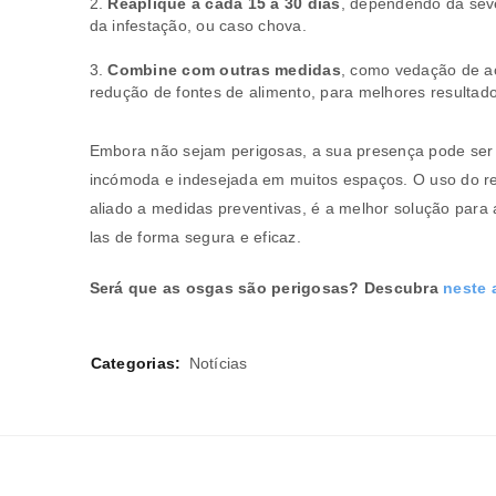
Reaplique a cada 15 a 30 dias
, dependendo da sev
endereço de email.
da infestação, ou caso chova.
Combine com outras medidas
, como vedação de a
redução de fontes de alimento, para melhores resultado
Verifique a nossa
política de p
Embora não sejam perigosas, a sua presença pode ser
incómoda e indesejada em muitos espaços. O uso do re
Manter sessão
aliado a medidas preventivas, é a melhor solução para 
REGISTAR NOVA CONTA
las de forma segura e eficaz.
Será que as osgas são perigosas? Descubra
neste 
Categorias:
Notícias