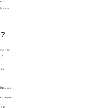
tir
étodos
s?
ocar-se
, a
, com
insetos.
s osgas.
as e