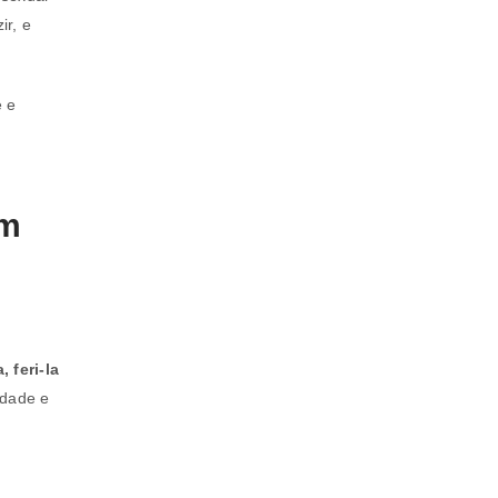
ir, e
e e
em
, feri-la
idade e