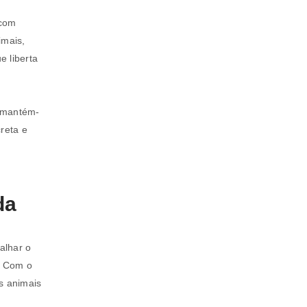
 com
imais,
e liberta
, mantém-
reta e
da
alhar o
. Com o
s animais