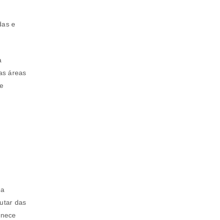
.
das e
a
as áreas
de
s
 a
utar das
a senha será enviada para o seu
anece