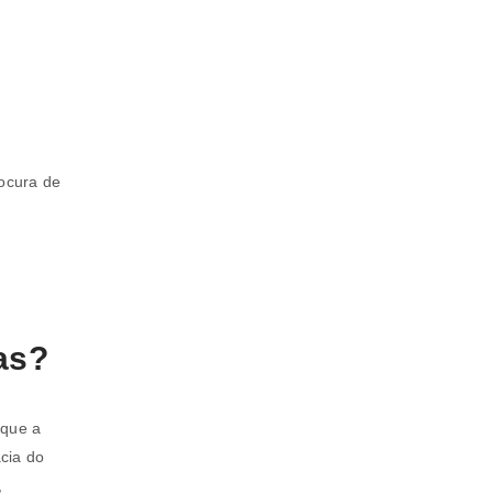
ocura de
as?
 que a
cia do
,