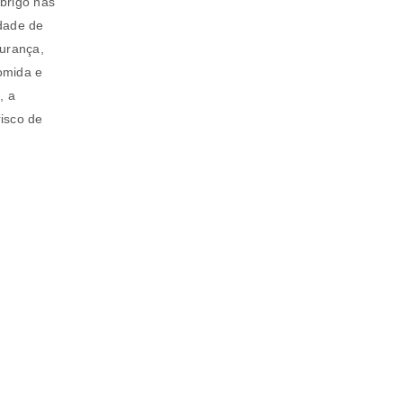
brigo nas
dade de
gurança,
omida e
, a
isco de
s