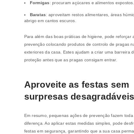
Formigas
: procuram açúcares e alimentos expostos
Baratas
: aproveitam restos alimentares, áreas húmi
abrigo em cantos escuros.
Para além das boas práticas de higiene, pode reforçar 
prevenção colocando produtos de controlo de pragas n
exteriores da casa. Estes ajudam a criar uma barreira 
proteção antes que as pragas consigam entrar.
Aproveite as festas sem
REGISTAR NOVA CONTA
surpresas desagradávei
Endereço de email
*
Em resumo, pequenas ações de prevenção fazem toda
diferença. Ao aplicar estas medidas simples, pode desfr
A ligação para definir uma nov
festas em segurança, garantindo que a sua casa perm