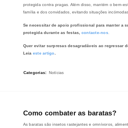
endereço de email.
protegida contra pragas. Além disso, mantém o bem-es
família e dos convidados, evitando situações incómodas
Se necessitar de apoio profissional para manter a 
protegida durante as festas,
contacte-nos
.
Verifique a nossa
política de p
Quer evitar surpresas desagradáveis ao regressar d
Manter sessão
Leia
este artigo
.
REGISTAR NOVA CONTA
Categorias:
Notícias
Como combater as baratas?
As baratas são insetos rastejantes e omnívoros, alime