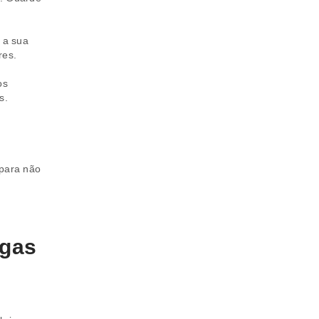
 a sua
res.
os
s.
 para não
agas