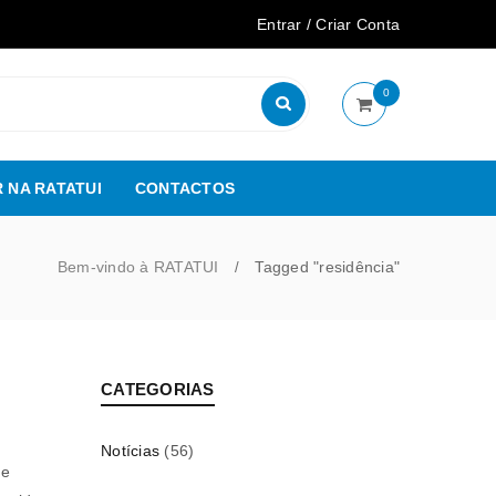
Entrar
/
Criar Conta
0
 NA RATATUI
CONTACTOS
Bem-vindo à RATATUI
Tagged "residência"
/
CATEGORIAS
Notícias
(56)
de