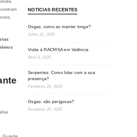
comida.
ncontram
NOTICIAS RECENTES
entos,
Osgas: como as manter longe?
Julho 10, 2025
stas
arámos
Visita à RACRISA em Valência
Abril 9, 2025
Serpentes: Como lidar com a sua
ante
presença?
Fevereiro 20, 2025
Osgas: são perigosas?
Fevereiro 20, 2025
idas
. Guarde