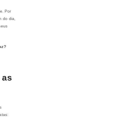
e. Por
 do dia,
seus
az?
 as
s
atas: