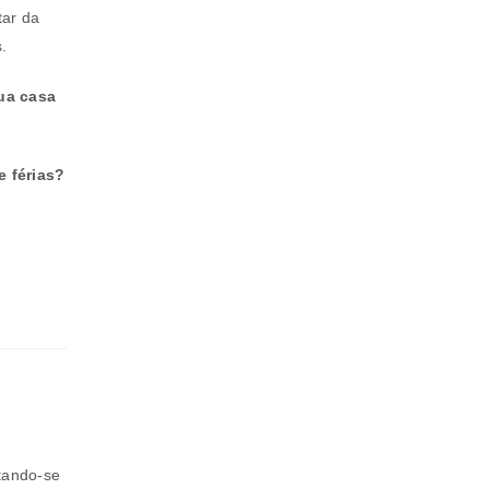
tar da
.
sua casa
rivacidade
.
e férias?
ntando-se