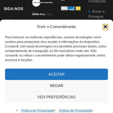
Condições
SIGA-NOS
Envio e
Entregas
Gerir o Consentimento
Trocas e
Devoluções
Para fornecer as melhores experiências, usamos tecnologias como
cookies para armazenar e/ou aceder a informações do dispositivo.
Política
Consentir com essas tecnologias nos permitirá processar dados, como
de
comportamento de navegação ou IDs exclusivos neste site. Não
Privacidade
consentir ou retirar o consentimento pode afetar negativamante certos
recursos e funções.
Política
da
Qualidade e
ACEITAR
Ambiente
NEGAR
VER PREFERÊNCIAS
Política de Privacidade
Política de Privacidade
© 2021 RATATUI | All Rights Reserved – Direitos Reservados |