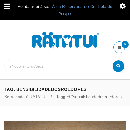
Aceda aqui à sua
Área Reservada de Controlo de
Pragas
0
TAG: SENSIBILIDADEDOSROEDORES
Bem-vindo à RATATUI
Tagged "sensibilidadedosroedores"
/