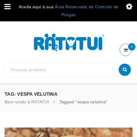
Aceda aqui à sua
Área Reservada de Controlo de
Pragas
0
TAG: VESPA VELUTINA
Bem-vindo à RATATUI
Tagged "vespa velutina"
/