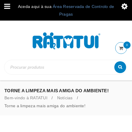
Aceda aqui à sua
Área Reservada de Controlo de
Pragas
0
TORNE A LIMPEZA MAIS AMIGA DO AMBIENTE!
Bem-vindo à RATATUI
Notícias
/
/
Torne a limpeza mais amiga do ambiente!