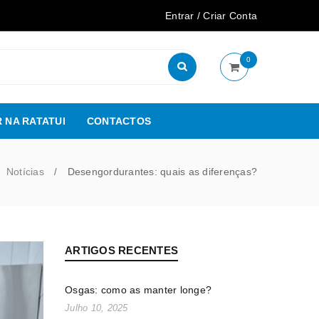
Entrar
/
Criar Conta
0
 NA RATATUI
CONTACTOS
Notícias
Desengordurantes: quais as diferenças?
/
ARTIGOS RECENTES
Osgas: como as manter longe?
Julho 10, 2025