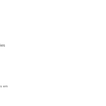
ies
es em