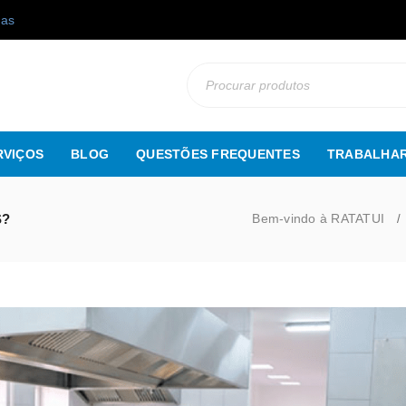
gas
RVIÇOS
BLOG
QUESTÕES FREQUENTES
TRABALHAR
S?
Bem-vindo à RATATUI
/