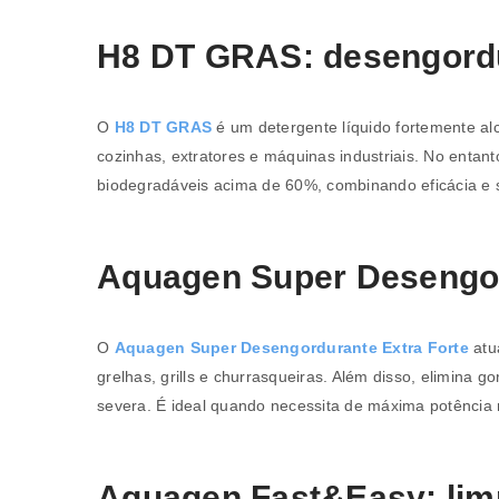
Nome de utilizador ou email
*
H8 DT GRAS: desengordur
Senha
*
O
H8 DT GRAS
é um detergente líquido fortemente a
cozinhas, extratores e máquinas industriais. No entan
biodegradáveis acima de 60%, combinando eficácia e s
Aquagen Super Desengor
INICIAR SESSÃO
O
Aquagen Super Desengordurante Extra Forte
atua
grelhas, grills e churrasqueiras. Além disso, elimina 
PERDEU A SUA SENHA?
severa. É ideal quando necessita de máxima potência 
Aquagen Fast&Easy: limp