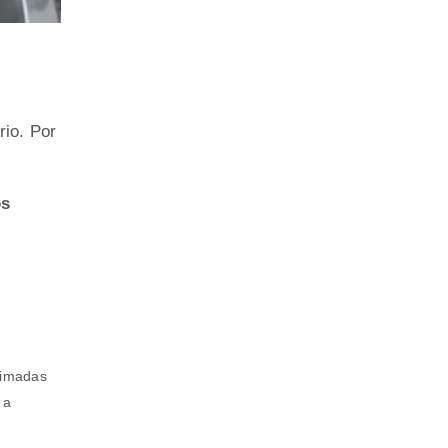
rio. Por
os
eimadas
 a