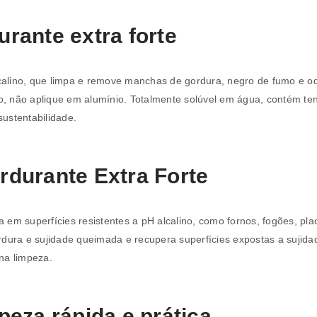
Endereço de email
*
ante extra forte
lcalino, que limpa e remove manchas de gordura, negro de fumo e 
A ligação para definir uma nov
to, não aplique em alumínio. Totalmente solúvel em água, contém te
endereço de email.
ustentabilidade.
durante Extra Forte
Verifique a nossa
política de p
Manter sessão
 em superfícies resistentes a pH alcalino, como fornos, fogões, pla
REGISTAR NOVA CONTA
gordura e sujidade queimada e recupera superfícies expostas a sujida
na limpeza.
eza rápida e prática