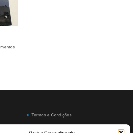
SERPENTES: COMO LIDAR COM A SUA PRESENÇA
tamentos
As serpentes desempenham um papel crucial no equil
ecológico, contribuindo para o controlo natural de roe
outros
Termos e Condições
Envio e Entregas
Gerir o Consentimento