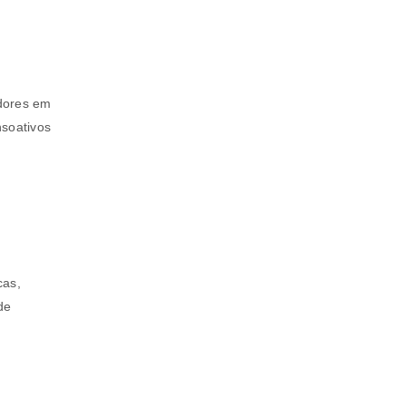
odores em
a senha será enviada para o seu
nsoativos
rivacidade
.
cas,
de