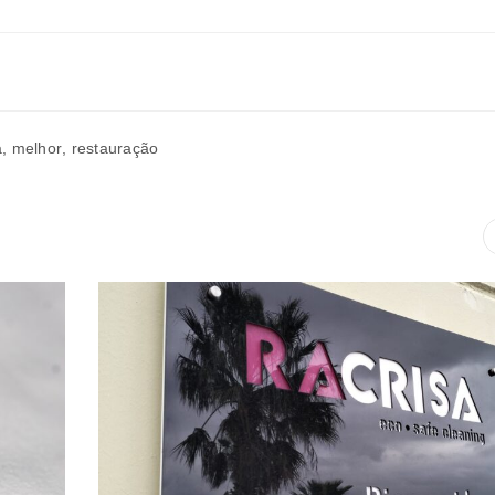
a
,
melhor
,
restauração