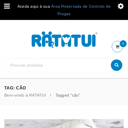
Aceda aqui à sua
Área Reservada de Controlo de
Pragas
0
TAG: CÃO
Bem-vindo à RATATUI
Tagged "cão"
/