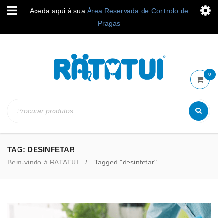
Aceda aqui à sua
Área Reservada de Controlo de
Pragas
0
TAG: DESINFETAR
Bem-vindo à RATATUI
Tagged "desinfetar"
/